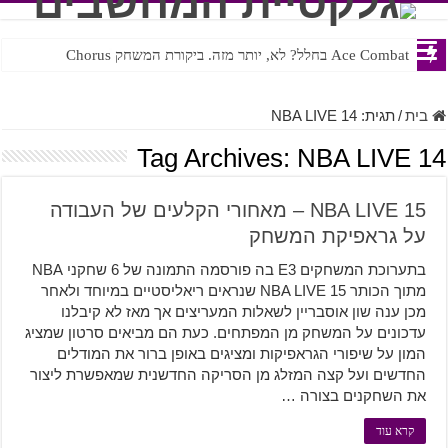
Ace Combat בחלל? לא, יותר מזה. ביקורת המשחק Chorus
Steven Universe והשירים שתורגמו בצורה נוראית לעברית
בית
/
תגית:
NBA LIVE 14
Tag Archives:
NBA LIVE 14
NBA LIVE 15 – מאחורי הקלעים של העבודה
על גראפיקת המשחק
בתערוכת המשחקים E3 בה פורסמה התמונה של 6 שחקני NBA
מתוך הכותר NBA LIVE 15 שנראים ריאליסטיים במיוחד ולאחר
מכן ענה שון אוסבריין לשאלות המעריצים אך מאז לא קיבלנו
עדכונים על המשחק מן המפתחים. כעת הם מביאים סרטון שמציג
המון על שיפורי הגראפיקות ומציגים באופן ברור את המודלים
החדשים ועל קצה המזלג מן הסריקה החדשנית שמאפשרת ליצור
את השחקנים בצורה …
קרא עוד