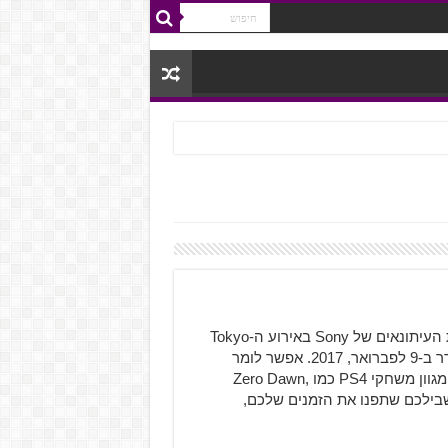
המשחק Ni-Oh לו המון מחכים ממש קרוב להשקה, במסיבת העיתונאים של Sony באירוע ה-Tokyo
Game Show, החברה Tecmo Koei אישרה שהמשחק ישוחרר ב-9 לפברואר, 2017. אפשר לומר
שחודש פברואר הולך להיות עמוס במיוחד, עם ההשקות של מגוון משחקי PS4 כמו Zero Dawn,
 אני מקווה בשבילכם שתפנו את הזמנים שלכם,