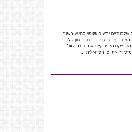
ו הרבה על Ni-Oh מבית Team Ninja, משחק שלבנתיים יודעים שצפוי להגיע השנה
חר שהוכרז ב-Tokyo Game Show 2015. המפתחים סוף כל סוף שחררו סרטון של
אירוע המציג את Ni-Oh ואת כל היופי שהוא הולך להציע לנו. הפרייקט מזכיר קצת את סדרת Dark