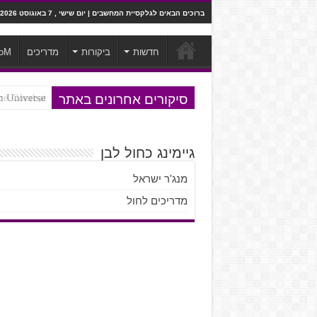
ברוכים הבאים לגלקסיית המחשבים | יום שישי , 7 באוגוסט 2026
חדשות
ביקורות
מדריכים
oM
סיקורים אחרונים באתר
Ace Combat בחלל? לא, יותר מזה. ביקורת המשח
Steven Universe והשירים שתורגמו ב
גיימינג כחול לבן
מנג'ר ישראל
מדריכים לחול