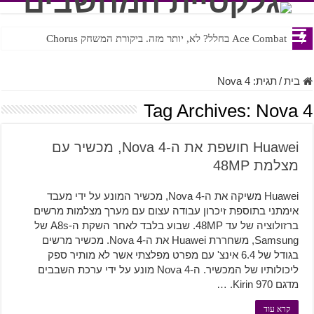
Ace Combat בחלל? לא, יותר מזה. ביקורת המשחק Chorus
Steven Universe והשירים שתורגמו בצורה נוראית לעברית
בית
/
תגית:
Nova 4
Tag Archives:
Nova 4
Huawei חושפת את ה-Nova 4, מכשיר עם
מצלמת 48MP
Huawei משיקה את ה-Nova 4, מכשיר המונע על ידי מעבד
אימתני בתוספת זיכרון עבודה עצום עם מערך מצלמות מרשים
ברזולוציה של עד 48MP. שבוע בלבד לאחר השקת ה-A8s של
Samsung, משחררת Huawei את ה-Nova 4. מכשיר מרשים
בגודל של 6.4 אינצ' עם מפרט מפלצתי אשר לא מותיר ספק
ליכולותיו של המכשיר. ה-Nova 4 מונע על ידי ערכת השבבים
מדגם Kirin 970. …
קרא עוד