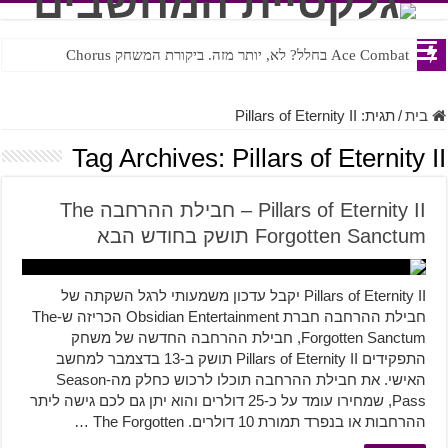
Ace Combat בחלל? לא, יותר מזה. ביקורת המשחק Chorus
Steven Universe והשירים שתורגמו בצורה נוראית לעברית
בית
/
תגית:
Pillars of Eternity II
Tag Archives:
Pillars of Eternity II
Pillars of Eternity II – חבילת ההרחבה The
Forgotten Sanctum תושק בחודש הבא
Pillars of Eternity II יקבל עדכון משמעותי לרגל השקתה של
חבילת ההרחבה חברת Obsidian Entertainment הכריזה ש-The
Forgotten Sanctum, חבילת ההרחבה החדשה של משחק
התפקידים Pillars of Eternity II תושק ב-13 בדצמבר למחשב
האישי. את חבילת ההרחבה תוכלו לרכוש כחלק מה-Season
Pass, שמחירו עומד על כ-25 דולרים והוא יתן גם לכם גישה ליתר
ההרחבות או בנפרד תמורת 10 דולרים. The Forgotten …