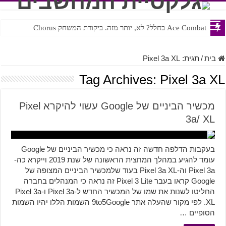
Ace Combat בחלל? לא, יותר מזה. ביקורת המשחק Chorus
Steven Universe והשירים שתורגמו בצורה נוראית לעברית
בית
/
תגית:
Pixel 3a XL
Tag Archives:
Pixel 3a XL
מכשיר הביניים של Google עשוי להיקרא Pixel
3a/ XL
בעקבות הדלפה חדשה זה נראה כי מכשיר הביניים של Google
עומד להגיע במהלך המחצית הראשונה של שנת 2019 וייקרא כה-
Pixel 3a וה-Pixel 3a XL בעוד שלמכשיר הביניים המצופה של
Google קראו בעבר Pixel 3 Lite זה נראה כי המנהלים בחברה
החליטו לשנות את שמו של המכשיר החדש ל-Pixel 3a ו-Pixel 3a
XL. לפי מקור שהעלה אתר 9to5Google השמות הללו יהיו השמות
הסופיים …