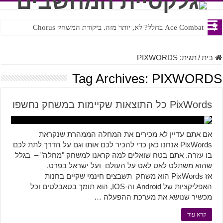
Ace Combat בחלל? לא, יותר מזה. ביקורת המשחק Chorus
Steven Universe והשירים שתורגמו בצורה נוראית לעברית
בית
/
תגית:
PIXWORDS
Tag Archives:
PIXWORDS
PixWords כל התוצאות שקיימות במשחק נחשפו
אם אתם עדיין לא מכירים את המחלה הממהרת שנקראת
PixWords אנחנו כאן כדי להכיר לכם אותו וגם על הדרך לתת לכם
בו עזרה. אתם בטח שואלים למה קראנו למשחק "מחלה" – בגלל
שהוא משתלט לאט לאט על העולם ועל ישראל בפרט,
אז PixWords הוא משחק תשבצים חינמי שקיים בחנות
האפליקציות של Android וה-IOS, הוא תומך בטאבלטים וכל
מכשיר שנושא את מערכת ההפעלה …
קרא עוד