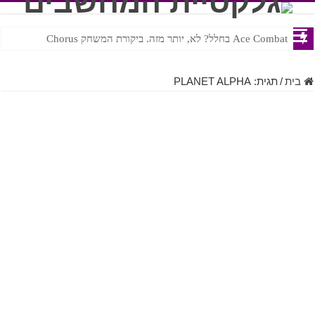
Ace Combat בחלל? לא, יותר מזה. ביקורת המשחק Chorus
Steven Universe והשירים שתורגמו בצורה נוראית לעברית
בית
/
תגית:
PLANET ALPHA