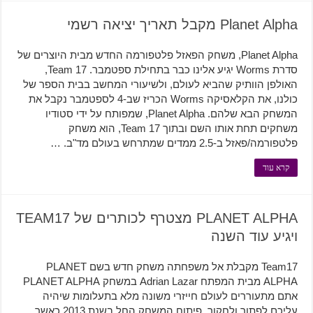
Planet Alpha מקבל תאריך יציאה רשמי
Planet Alpha, משחק הפאזל פלטפורמה החדש מבית היוצרים של
סדרת Worms יגיע אלינו כבר בתחילת ספטמבר. Team 17,
האולפן הוותיק שהביא לעולם, ולשיעורי המחשב בבית הספר של
כולנו, את הקלאסיקה Worms הכריז שב-4 לספטמבר נקבל את
המשחק הבא שלהם. Planet Alpha, שמפותח על ידי סטודיו
משחקים תחת אותו השם ובתוך Team 17, הוא משחק
פלטפורמה/פאזל ב-2.5 ממדים שמתרחש בעולם מד"ב. …
קרא עוד
PLANET ALPHA מצטרף לכותרים של TEAM17
ויגיע עוד השנה
Team17 מקבלת אל משפחתה משחק חדש בשם PLANET
ALPHA מבית המפתח Adrian Lazar במשחק PLANET ALPHA
אתם מתעוררים לעולם חייזרי משונה מלא בתעלומות שיהיה
עליכם לפתור ולחקור. פיתוח המשחק החל בשנת 2013 כאשר