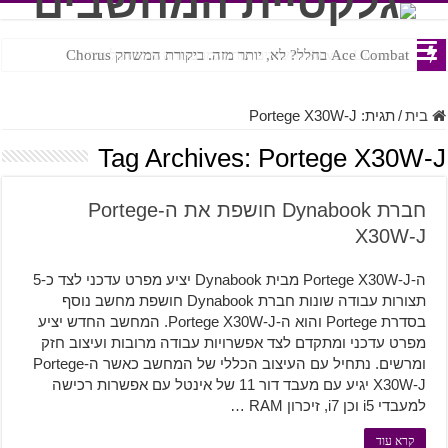
Ace Combat בחלל? לא, יותר מזה. ביקורת המשחק Chorus
Steven Universe והשירים שתורגמו בצורה נוראית לעברית
בית
/
תגית:
Portege X30W-J
Tag Archives:
Portege X30W-J
חברת Dynabook חושפת את ה-Portege
X30W-J
ה-Portege X30W-J מבית Dynabook יציע מפרט עדכני לצד כ-5
תצורות עבודה שונות חברת Dynabook חושפת מחשב נוסף
בסדרת Portege והוא ה-Portege X30W-J. המחשב החדש יציע
מפרט עדכני ומתקדם לצד אפשרויות עבודה מרובות ועיצוב חזק
ומרשים. נתחיל עם העיצוב הכללי של המחשב כאשר ה-Portege
X30W-J יגיע עם מעבד דור 11 של אינטל עם אפשרות רכישה
למעבדי i5 וכן i7, זיכרון RAM …
קרא עוד