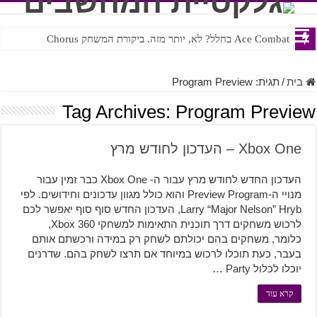
Ace Combat בחלל? לא, יותר מזה. ביקורת המשחק Chorus
Steven Universe והשירים שתורגמו בצורה נוראית לעברית
בית
/
תגית:
Program Preview
Tag Archives:
Program Preview
Xbox One – העדכון לחודש מרץ
העדכון החדש לחודש מרץ עבור ה- Xbox One כבר זמין עבור
מנויי ה-Preview Program והוא כולל מגוון עדכונים וחידושים. לפי
Larry “Major Nelson” Hryb, העדכון החדש סוף סוף יאפשר לכם
לרכוש משחקים דרך תוכנית התאימות למשחקי Xbox 360,
כלומר, משחקים בהם יכולתם לשחק רק במידה ורכשתם אותם
בעבר, כעת תוכלו לרכוש במיוחד אם תרצו לשחק בהם. שדרנים
יוכלו לכלול Party …
קרא עוד