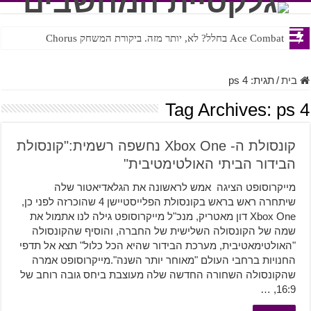
Ace Combat בחלל? לא, יותר מזה. ביקורת המשחק Chorus
בית
/
תגית:
ps 4
Tag Archives:
ps 4
קונסולת ה- Xbox One נחשפה רשמית:"קונסולת
הבידור הביתי האולטימטיבית"
מייקרוסופט הציגה אמש לראשונה את הגלאדיאטור שלה
שיתחרה ראש בראש בקונסולת הפלייסטיישן 4 שהוכרזה לפני כן,
Xbox One דון מאטריק, מנכ"ל מייקרוסופט גילה לנו אתמול את
שמה של הקונסולה השלישית של החברה, והוסיף שהקונסולה
"האולטימאטיבית, מערכת הבידור שהיא הכל כלול" תצא אל תדפי
החנויות ברחבי העולם "מאוחר יותר השנה".מייקרוסופט אמרה
שהקונסולה השחורה החדשה שלה מעוצבת ביחס גובה רוחב של
16:9, …