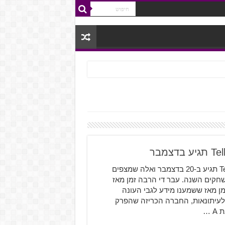
העונה השלישית של משחק ה-The Walking Dead של Telltale תגיע ב-20 בדצמבר ואלה שמצפים
חקים השנה. עבר די הרבה זמן מאז
ילו יותר זמן מאז ששמענו מידע לגבי העונה
לישית של המשחק. בהודעה ששחררה לאחרונה Telltale לעיתונאות, החברה הכריזה שהפרק