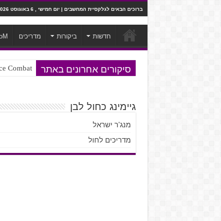
ברוכים הבאים לגלקסיית המחשבים | יום חמישי , 6 באוגוסט 2026
חדשות
ביקורות
מדריכים
oM
סיקורים אחרונים באתר
Ace Combat בחלל? לא, יותר מזה. ביקורת המשח
גיימינג כחול לבן
מנג'ר ישראל
מדריכים לחול