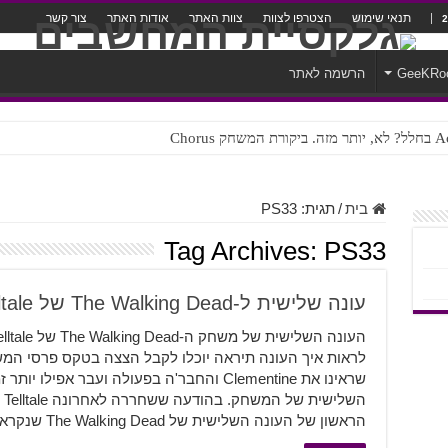
תנאי שימוש
הצטרפו לצוות
צוות האתר
אודות האתר
צור קשר
GeeKRo
הרשמה לאתר
ק Chorus
בית
/
תגית:
PS33
Tag Archives:
PS33
עונה שלישית ל-The Walking Dead של Telltale תגיע בדצמבר
לראות איך העונה תיראה יוכלו לקבל הצצה בטקס פרסי המש
שראינו את Clementine והחבר'ה בפעולה ועבר אפ
הש
הראשון של העונה השלישית של The Walking Dead שנקראת A …