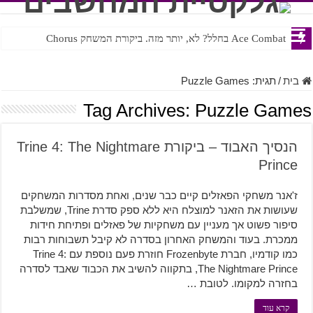
Ace Combat בחלל? לא, יותר מזה. ביקורת המשחק Chorus
Steven Universe והשירים שתורגמו בצורה נוראית לעברית
בית
/
תגית:
Puzzle Games
Tag Archives:
Puzzle Games
הנסיך האבוד – ביקורת Trine 4: The Nightmare
Prince
ז'אנר משחקי הפאזלים קיים כבר שנים, ואחת מסדרות המשחקים
שעושות את הזאנר למוצלח היא ללא ספק סדרת Trine, שמשלבת
סיפור פשוט אך מעניין עם משחקיות של פאזלים ופתיחת חידות
ממכרת. בעוד והמשחק האחרון בסדרה לא קיבל תשבוחות רבות
כמו קודמיו, חברת Frozenbyte חוזרת פעם נוספת עם Trine 4:
The Nightmare Prince, בתקווה להשיב את הכבוד שאבד לסדרה
בחזרה למקומו. לטובת …
קרא עוד