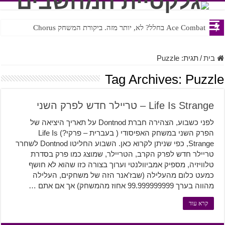
Ace Combat בחלל? לא, יותר מזה. ביקורת המשחק Chorus
Steven Universe והשירים שתורגמו בצורה נוראית לעברית
בית
/
תגית:
Puzzle
Tag Archives:
Puzzle
Life Is Strange – טריילר חדש לפרק השני
לפני כשבוע, הצהירה חברת Dontnod על תאריך היציאה של
הפרק השני במשחק האפיסודי ( בעברית – פרקי?) Life Is
Strange, כפי שניתן לקרוא כאן. השבוע החליטו Dontnod לשחרר
טריילר חדש לפרק הקרב, הטריילר, שמוצג כמו פרק בסדרת
טלוויזיה, מספיק אמביוולנטי וערוך בצורה כזו שהוא לא חושף
כמעט כלום מהעלילה (שבז'אנר הזה של משחקים, העלילה
מהווה בערך 99.999999999 אחוז מהמשחק) אך אם אתם …
קרא עוד