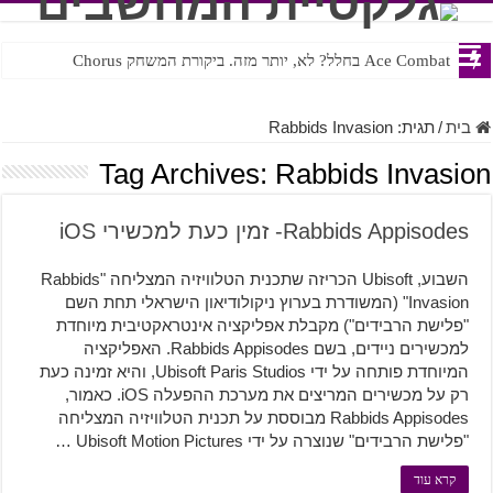
Ace Combat בחלל? לא, יותר מזה. ביקורת המשחק Chorus
Steven Universe והשירים שתורגמו בצורה נוראית לעברית
בית
/
תגית:
Rabbids Invasion
Tag Archives:
Rabbids Invasion
Rabbids Appisodes- זמין כעת למכשירי iOS
השבוע, Ubisoft הכריזה שתכנית הטלוויזיה המצליחה "Rabbids
Invasion" (המשודרת בערוץ ניקולודיאון הישראלי תחת השם
"פלישת הרבידים") מקבלת אפליקציה אינטראקטיבית מיוחדת
למכשירים ניידים, בשם Rabbids Appisodes. האפליקציה
המיוחדת פותחה על ידי Ubisoft Paris Studios, והיא זמינה כעת
רק על מכשירים המריצים את מערכת ההפעלה iOS. כאמור,
Rabbids Appisodes מבוססת על תכנית הטלוויזיה המצליחה
"פלישת הרבידים" שנוצרה על ידי Ubisoft Motion Pictures …
קרא עוד