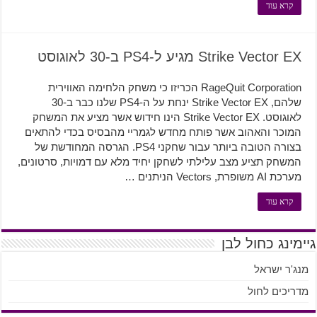
קרא עוד
Strike Vector EX מגיע ל-PS4 ב-30 לאוגוסט
RageQuit Corporation הכריזו כי משחק הלחימה האווירית
שלהם, Strike Vector EX ינחת על ה-PS4 שלנו כבר ב-30
לאוגוסט. Strike Vector EX הינו חידוש אשר מציע את המשחק
המוכר והאהוב אשר פותח מחדש לגמריי מהבסיס בכדי להתאים
בצורה הטובה ביותר עבור שחקני PS4. הגרסה המחודשת של
המשחק תציע מצב עלילתי לשחקן יחיד מלא עם דמויות, סרטונים,
מערכת AI משופרת, Vectors הניתנים …
קרא עוד
גיימינג כחול לבן
מנג'ר ישראל
מדריכים לחול