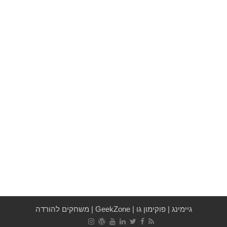
גיימינג
|
פוקימון גו
|
GeekZone
|
משחקים להורדה