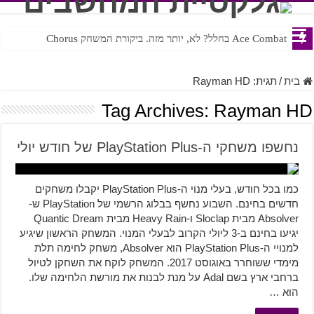
Ace Combat בחלל? לא, יותר מזה. ביקורת המשחק Chorus
Steven Universe והשירים שתורגמו בצורה נוראית לעברית
בית
/
תגית:
Rayman HD
Tag Archives:
Rayman HD
נחשפו משחקי ה-PlayStation Plus של חודש יולי
כמו בכל חודש, בעלי מנוי ה-PlayStation Plus יקבלו משחקים
חדשים בחינם. השבוע נחשף בבלוג הרשמי של PlayStation ש-
Absolver מבית Sloclap ו-Heavy Rain מבית Quantic Dream
יגיעו בחינם ב-3 ליולי הקרוב לבעלי המנוי. המשחק הראשון שיגיע
למנויי ה-PlayStation Plus הוא Absolver, משחק לחימה תלת
מימדי ששוחרר באוגוסט 2017. המשחק לוקח את השחקן לטיול
ברחבי ארץ בשם Adal על מנת לבנות את מורשת הלחימה שלו.
הוא …