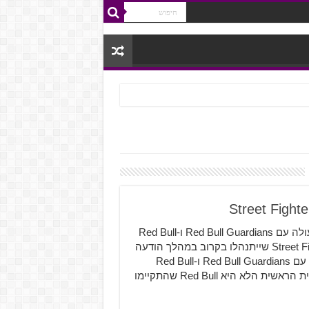
ענקית התצוגה AOC הודיעה בגאווה רבה על שיתוף פעולה עם Red Bull Guardians ו-Red Bull
Kumite, בתור ספקית המסכים לטורנירי ה-Dota 2 ו-Street Fighter V שייתנהלו בקרוב במהלך הודעה
חדשה שפירסמה ענקית המסכים AOC שיתוף פעולה נחשף עם Red Bull Guardians ו-Red Bull
Kumite שהינם שני טורנירי ספורט אלקטרוני תחת הספונסרית הראשית הלא היא Red Bull שהתקיימו