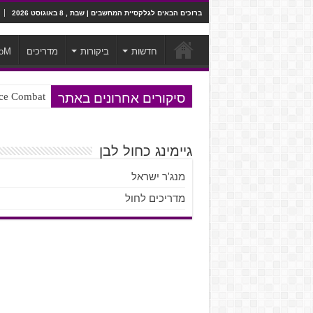
ברוכים הבאים לגלקסיית המחשבים | שבת , 8 באוגוסט 2026
חדשות
ביקורות
מדריכים
oM
סיקורים אחרונים באתר
Ace Combat בחלל? לא, יותר מזה. ביקורת המשח
Steven Universe והשירים שתורגמו ב
גיימינג כחול לבן
מנג'ר ישראל
מדריכים לחול