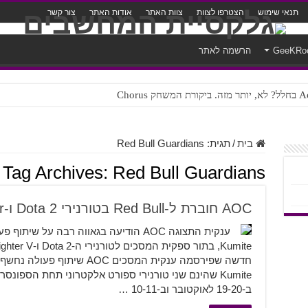
תנאי שימוש
הצטרפו לצוות
צוות האתר
אודות האתר
צור קשר
GeeKRo
הרשמה לאתר
ק Chorus
צורה נוראית לעברית
בית
/
תגית:
Red Bull Guardians
Tag Archives:
Red Bull Guardians
AOC חוברת ל-Red Bull בטורנירי Dota 2 ו-Street Fighter
ב-19-20 לאוקטובר וב-10-11 …