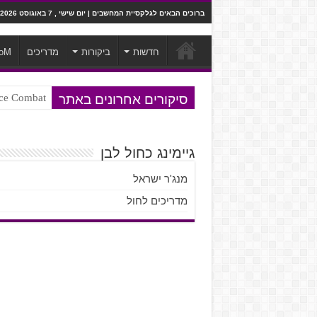
ברוכים הבאים לגלקסיית המחשבים | יום שישי , 7 באוגוסט 2026
חדשות
ביקורות
מדריכים
oM
סיקורים אחרונים באתר
Ace Combat בחלל? לא, יותר מזה. ביקורת המשח
Steven Universe והשירים שתורגמו ב
גיימינג כחול לבן
מנג'ר ישראל
מדריכים לחול