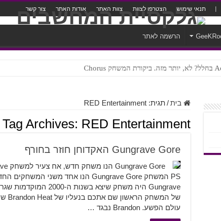
תנאי שימוש
הצטרפו לצוות
צוות האתר
אודות האתר
צור קשר
GeeKRo
הרשמה לאתר
ק Chorus
צורה נוראית לעברית
בית
/
תגית:
RED Entertainment
Tag Archives:
RED Entertainment
Gungrave Gore האקדוחן חוזר בחורף
Gungrave היה משחק שיצא ב
של המש
עולם הפשע. Brandon נבגד …