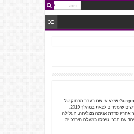
Gungrave Gore הנו משחק חדש, אח צעיר למשחק Gungrave שיצא אי שם בעבר הרחוק של
PS המשחק Gungrave Gore הנו אחד משני המשחקים החדשים שעתידים לצאת במהלך 2019.
שנות ה-2000 המוקדמות שגרר אחריו סדרת אנימה מצליחה. העלילה
חק הראשון שם אתכם בנעליו של Brandon Heat שיחד עם חברו טיפסו במעלה היררכיית