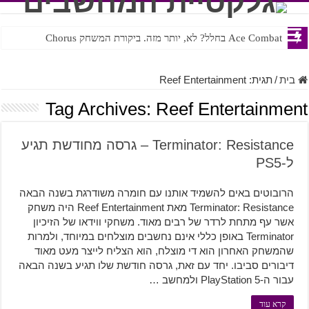
Ace Combat בחלל? לא, יותר מזה. ביקורת המשחק Chorus
Steven Universe והשירים שתורגמו בצורה נוראית לעברית
בית
/
תגית:
Reef Entertainment
Tag Archives:
Reef Entertainment
Terminator: Resistance – גרסה מחודשת תגיע
ל-PS5
הרובוטים באים להשמיד אותנו עם חומרה משודרגת בשנה הבאה
Terminator: Resistance מאת Reef Entertainment היה משחק
אשר עף מתחת לרדר של רבים מאוד. משחקי ווידאו של הזיכיון
Terminator באופן כללי אינם נחשבים מוצלחים במיוחד, ולמרות
שהמשחק האחרון הוא די מוצלח, הוא הצליח לייצר מעט מאוד
דיבורים סביבו. יחד עם זאת, גרסה חודשת שלו תגיע בשנה הבאה
עבור ה-PlayStation 5 ולמחשב …
קרא עוד