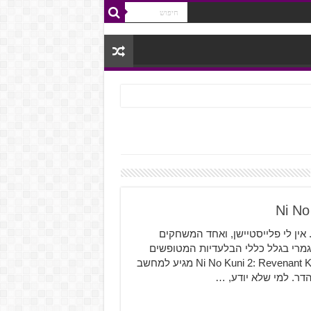
Ni No Kuni: Wrath  הייתי מבואס. אין לי פלייסטיישן, ואחד המשחקים
גמרי בגלל כללי הבלעדיות המטופשים
של עולם הגיימינג. לפחות עכשיו אני מקבל פיצוי, כי Ni No Kuni 2: Revenant Kingdom מגיע למחשב
הדר. למי שלא יודע, …