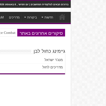
ברוכים הבאים לגלקסיית המחשבים | יום חמישי , 6 באוגוסט 2026
חדשות
ביקורות
מדריכים
oM
סיקורים אחרונים באתר
Ace Combat בחלל? לא, יותר מזה. ביקורת המשח
Steven Universe והשירים שתורגמו ב
גיימינג כחול לבן
מנג'ר ישראל
מדריכים לחול