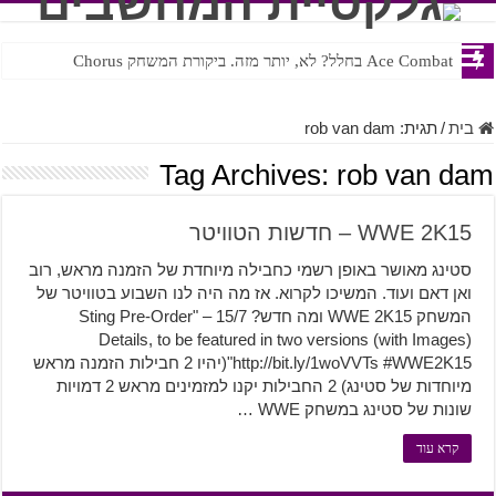
Ace Combat בחלל? לא, יותר מזה. ביקורת המשחק Chorus
Steven Universe והשירים שתורגמו בצורה נוראית לעברית
בית
/
תגית:
rob van dam
Tag Archives:
rob van dam
WWE 2K15 – חדשות הטוויטר
סטינג מאושר באופן רשמי כחבילה מיוחדת של הזמנה מראש, רוב
ואן דאם ועוד. המשיכו לקרוא. אז מה היה לנו השבוע בטוויטר של
המשחק WWE 2K15 ומה חדש? 15/7 – "Sting Pre-Order
Details, to be featured in two versions (with Images)
http://bit.ly/1woVVTs #WWE2K15"(יהיו 2 חבילות הזמנה מראש
מיוחדות של סטינג) 2 החבילות יקנו למזמינים מראש 2 דמויות
שונות של סטינג במשחק WWE …
קרא עוד