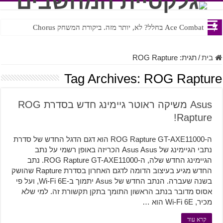
Ace Combat בחלל? לא, יותר מזה. ביקורת המשחק Chorus
Steven Universe והשירים שתורגמו בצורה נוראית לעברית
בית
/
תגית:
ROG Rapture
Tag Archives:
ROG Rapture
Asus משיקה ראוטר גיימינג חדש בסדרת ROG
Rapture!
ה-ROG Rapture GT-AXE11000 הוא דגם הדגל החדש של סדרת
נתבי הגיימינג של Asus Asus הכריזה באופן רשמי על נתב
הגיימינג החדש שלה, ה-ROG Rapture GT-AXE11000. נתב
החדש מגיע בעיצוב הדומה לדגם האחרון בסדרת Rapture שהושק
בשנה שעברה. הנתב החדש של Asus יתמוך ב-Wi-Fi 6E, ועל פי
אסוס מדובר בנתב הראשון התומך בתקן תקשורת זה. למי שלא
מכיר, Wi-Fi 6E הוא …
קרא עוד