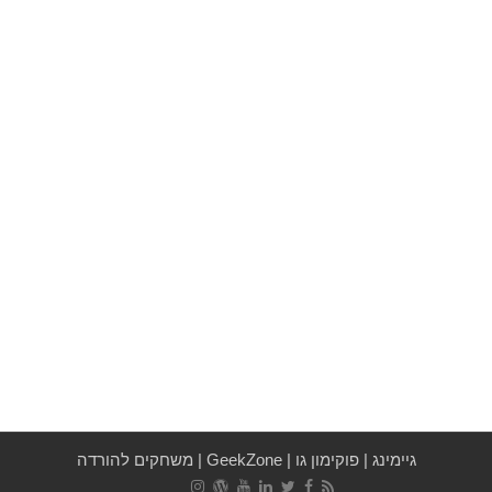
גיימינג
|
פוקימון גו
|
GeekZone
|
משחקים להורדה