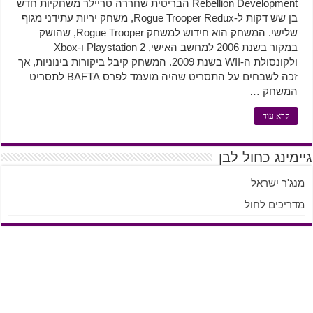
Rebellion Development הבריטית שחררה טריילר משחקיות חדש
בן שש דקות ל-Rogue Trooper Redux, משחק יריות עתידני מגוף
שלישי. המשחק הוא חידוש למשחק Rogue Trooper, שהושק
במקור בשנת 2006 למחשב האישי, Playstation 2 ו-Xbox
ולקונסולת ה-WII בשנת 2009. המשחק קיבל ביקורות בינוניות, אך
זכה לשבחים על התסריט שהיה מועמד לפרס BAFTA לתסריט
המשחק …
קרא עוד
גיימינג כחול לבן
מנג'ר ישראל
מדריכים לחול