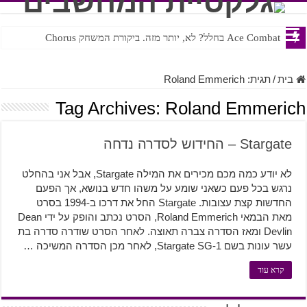
Ace Combat בחלל? לא, יותר מזה. ביקורת המשחק Chorus
Steven Universe והשירים שתורגמו בצורה נוראית לעברית
בית
/
תגית:
Roland Emmerich
Tag Archives:
Roland Emmerich
Stargate – החידוש לסדרה נדחה
לא יודע כמה מכם מכירים את המילה Stargate, אבל אני בהחלט
נרגש בכל פעם כשאני שומע על משהו חדש בנושא, אך הפעם
החדשות קצת עצובות. Stargate החל את דרכו ב-1994 בסרט
מאת הבמאי Roland Emmerich, הסרט נכתב והופק על ידי Dean
Devlin ומאז הסדרה צברה תאוצה. לאחר הסרט שודרה סדרה בת
עשר עונות בשם Stargate SG-1, לאחר מכן הסדרה המשיכה …
קרא עוד