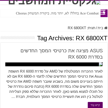
Ace Combat בחלל? לא, יותר מזה. ביקורת המשחק Chorus
Steven Universe והשירים שתורגמו בצורה נוראית לעברית
בית
/
תגית:
RX 6800XT
Tag Archives:
RX 6800XT
ASUS מציגה את כרטיסי המסך החדשים
בסדרת RX 6000
לאחר ההכרזה המטלטלת של AMD על סדרת RX 6000 חושפת
Asus את כרטיסי המסך החדשים שלה לדגמי ה-RX 6800 אם לא
הייתם בעניינים משום מה, בשבוע שעבר חשפה AMD את כרטיסי
המסך החדשים שלה בסדרת RX 6000 (כתבת סיכום נהדרת של
טל תוכלו למצוא ממש כאן). לאחר ההכרזה שללא ספק הצליחה
לטלטל בין רגע את תעשיית כרטיסי המסך העולמית, חברת …
קרא עוד