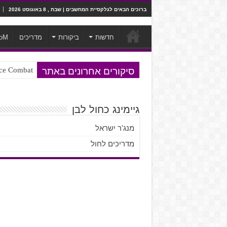
ברוכים הבאים לגלקסיית המחשבים | שבת , 8 באוגוסט 2026
חדשות
ביקורות
מדריכים
oM
סיקורים אחרונים באתר
Ace Combat בחלל? לא, יותר מזה. ביקורת המשח
Steven Universe והשירים שתורגמו ב
גיימינג כחול לבן
מנג'ר ישראל
מדריכים לחול