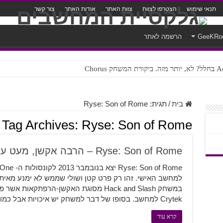
תנאי שימוש
הצטרפו לצוות
צוות האתר
אודות האתר
צור קשר
GeeKRo
הרשמה לאתר
ק Chorus
צורה נוראית לעברית
בית
/
תגית:
Ryse: Son of Rome
Tag Archives:
Ryse: Son of Rome
Ryse: Son of Rome – הרבה אקשן, מעט עומק – סיקור המשחק
למחשב האישי. זהו רק פרט קטן ושולי שממש לא ימנע מאי
Crytek למחשב. בסופו של דבר למשחק יש איכויות אבל כמובן שיש דברים שמונעים ממנו …
קרא עוד