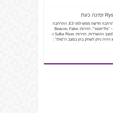
המשחק Ryse: Son of Rome שהגיע אלינו מ-Crytek פוגש הרחבה חדשה ממש לפני E3, ההרחבה
הולכת להוסיף למשחק שלושה זירות חדשות למצב המשחק – "גלדיאטור". הזירות: Beacon, False
Gods ו-Revolution . חוץ זירות אלו נקבל שתי זירות חדשות למצב ההשרדות, הזירות: Sulfur River ו-
קיבלו שדרוג ויהיה ניתן לשחק בהן במצב ה"סולו" :