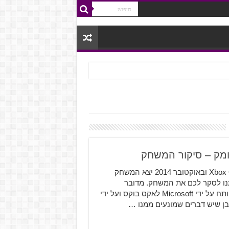
Ryse: Son of Rome יצא בנובמבר 2013 לקונסולות ה- Xbox One ובאוקטובר 2014 יצא המשחק
תנו לסקר לכם את המשחק. מדובר
במשחק Hack and Slash מסוגת האקשן-הרפתקאות אשר פותח על ידי Microsoft לאקס בוקס ועל ידי