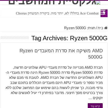
Ace Combat בחלל? לא, יותר מזה. ביקורת המשחק Chorus
Steven Universe והשירים שתורגמו בצורה נוראית לעברית
בית
/
תגית:
Ryzen 5000G
Tag Archives:
Ryzen 5000G
AMD משיקה את סדרת המעבדים Ryzen
5000G
חברת AMD מכריזה על סדרת מעבדי APU שולחניים חדשה,
סדרת Ryzen 5000G סדרת Ryzen 5000G הינה סדרת מעבדי ה-
APU השולחניים החדשה של חברת AMD. לטובת מי מכם שלא
מכיר נספר כי מעבדי APU הינם מעבדים הכוללים בתוכם שבב
גרפי מובנה, כך שניתן לעשות בהם שימוש עם המחשב שלכם ללא
צורך בכרטיס מסך חיצוני. מדובר בפיתרון די יעיל לאנשים שלא
זקוקים …
קרא עוד