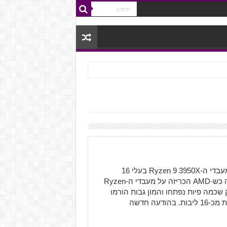
בהודעה ששחררה לעיתונות פרסמה חברת AMD שהשקת מעבדי ה-Ryzen 9 3950X בעלי 16
הליבות נדחית לחודש נובמבר הקרוב בעקבות בעיות אספקה כש-AMD הכריזה על מעבדי ה-Ryzen
ק שכמה פיות נפתחו והמון גבות הורמו
כששמענו שמעבד הדגל של החברה אמור להגיע עם לא פחות מכ-16 ליבות. בהודעה חדשה