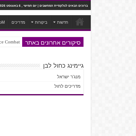
ברוכים הבאים לגלקסיית המחשבים | יום חמישי , 6 באוגוסט 2026
חדשות
ביקורות
מדריכים
oM
סיקורים אחרונים באתר
Ace Combat בחלל? לא, יותר מזה. ביקורת המשח
Steven Universe והשירים שתורגמו ב
גיימינג כחול לבן
מנג'ר ישראל
מדריכים לחול