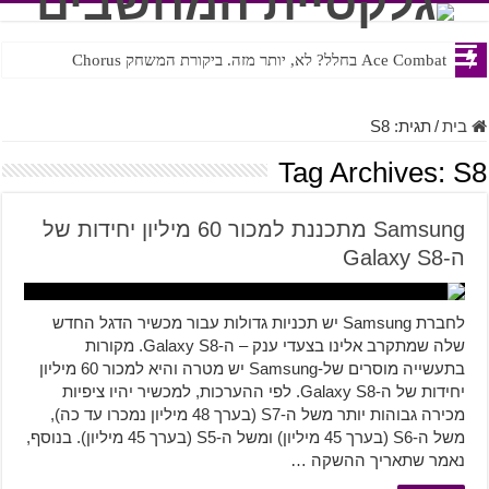
Ace Combat בחלל? לא, יותר מזה. ביקורת המשחק Chorus
בית
/
תגית:
S8
Tag Archives:
S8
Samsung מתכננת למכור 60 מיליון יחידות של
ה-Galaxy S8
לחברת Samsung יש תכניות גדולות עבור מכשיר הדגל החדש
שלה שמתקרב אלינו בצעדי ענק – ה-Galaxy S8. מקורות
בתעשייה מוסרים של-Samsung יש מטרה והיא למכור 60 מיליון
יחידות של ה-Galaxy S8. לפי ההערכות, למכשיר יהיו ציפיות
מכירה גבוהות יותר משל ה-S7 (בערך 48 מיליון נמכרו עד כה),
משל ה-S6 (בערך 45 מיליון) ומשל ה-S5 (בערך 45 מיליון). בנוסף,
נאמר שתאריך ההשקה …