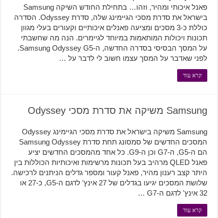
פאנל איכותי ומהיר, וזהו… בתחילת החודש השיקה Samsung
בישראל את סדרת מסכי הגיימינג שלה, סדרת Odyssey. הסדרה
כוללת כ-3 מסכים ומציעה פאנלים איכותיים וקעורים בעלי מגוון
תכונות ויכולות המותאמות במיוחד לגיימרים. הנה מה שחשבתי
על המסך הבסיסי בסדרה החדשה, ה-Samsung Odyssey G5.
לפני שאדבר על המסך עצמו חשוב לי לדבר על …
קרא עוד
Samsung משיקה את סדרת מסכי Odyssey
Samsung משיקה בישראל את סדרת מסכי הגיימינג Odyssey
המסכים החדשים של סמסונג תחת סדרת Samsung Odyssey
הם ה-G5, ה-G7 וכן ה-G9. כל אחד מהמסכים החדשים יציע
פאנל QLED מרהיב בעל תכונות מרשימות ואיכותיות הכוללות בין
היתר קצב רענון מהיר, פאנל קעור ומספר גדלים הניתנים לרכישה.
שלושת המסכים יגיעו בגדלים של 27 אינץ' לדגם ה-G5, כ-27 או
32 אינץ' לדגם ה-G7 …
קרא עוד