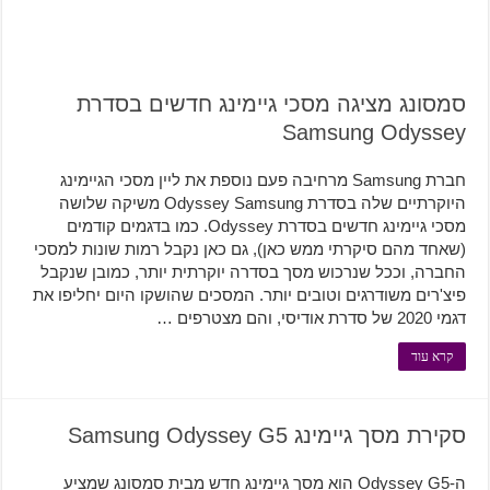
סמסונג מציגה מסכי גיימינג חדשים בסדרת
Samsung Odyssey
חברת Samsung מרחיבה פעם נוספת את ליין מסכי הגיימינג
היוקרתיים שלה בסדרת Odyssey Samsung משיקה שלושה
מסכי גיימינג חדשים בסדרת Odyssey. כמו בדגמים קודמים
(שאחד מהם סיקרתי ממש כאן), גם כאן נקבל רמות שונות למסכי
החברה, וככל שנרכוש מסך בסדרה יוקרתית יותר, כמובן שנקבל
פיצ'רים משודרגים וטובים יותר. המסכים שהושקו היום יחליפו את
דגמי 2020 של סדרת אודיסי, והם מצטרפים …
קרא עוד
סקירת מסך גיימינג Samsung Odyssey G5
ה-Odyssey G5 הוא מסך גיימינג חדש מבית סמסונג שמציע