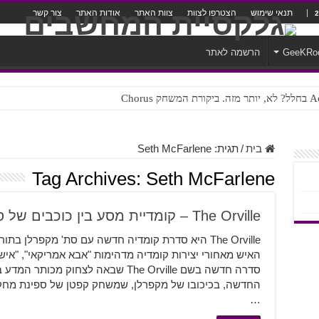
תנאי שימוש
הצטרפו לצוות
צוות האתר
אודות האתר
צור קשר
GeeKRo
הרשמה לאתר
ק Chorus
צורה נוראית לעברית
בית
/
תגית:
Seth McFarlene
Tag Archives:
Seth McFarlene
The Orville – קומדיית מסע בין כוכבים של סת' מקפרלן
The Orville היא סדרת קומדיה חדשה עם סת' מקפרלן 
האיש מאחורי יצירות קומדיה מדהימות "אבא אמריקאי", "אי
סדרה חדשה בשם The Orville שבאה לצחוק
החדשה, בכיכובו של מקפרלן, שמשחק קפטן של ספינת מחקר 
…