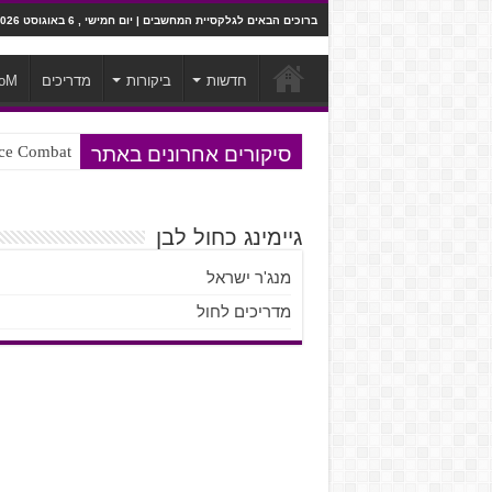
ברוכים הבאים לגלקסיית המחשבים | יום חמישי , 6 באוגוסט 2026
חדשות
ביקורות
מדריכים
oM
סיקורים אחרונים באתר
Ace Combat בחלל? לא, יותר מזה. ביקורת המשח
Steven Universe והשירים שתורגמו ב
גיימינג כחול לבן
מנג'ר ישראל
מדריכים לחול