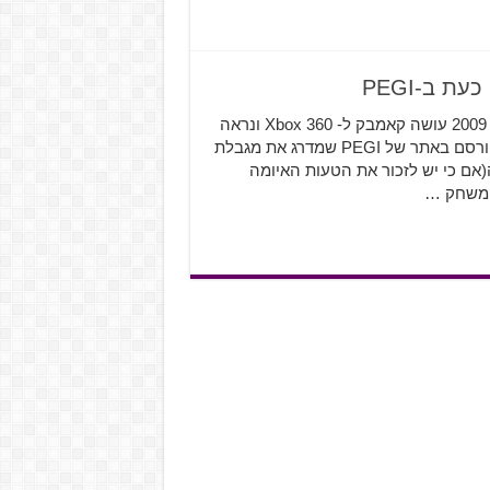
Shadow Complex של Epic Games ששוחרר במקור בשנת 2009 עושה קאמבק ל- Xbox 360 ונראה
שגרסה מחודשת בדרך אלינו. מידע זה הוא בהתאם למה שפורסם באתר של PEGI שמדרג את מגבלת
(אם כי יש לזכור את הטעות האיומה