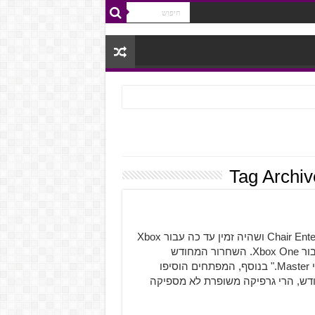
Tag Archi
Shadow Complex, משחק מבית Epic Games ו-Chair Entertainment ושהיה זמין עד כה עבור Xbox
360, קיבל את גרסת ה-Remastered שלו והיא זמינה כעת עבור Xbox One. השחרור המחודש
"מעודכן עם שיפורים גרפיים חדשים, הישגיים נוספים, ואתגרי Master." בנוסף, המפתחים הוסיפו
ודש, הרי גרפיקה משופרת לא מספיקה