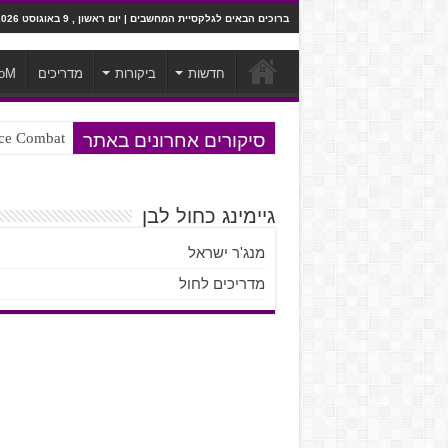
ברוכים הבאים לגלקסיית המחשבים | יום ראשון , 9 באוגוסט 2026
חדשות
ביקורות
מדריכים
oM
סיקורים אחרונים באתר
Ace Combat בחלל? לא, יותר מזה. ביקורת המשח
Steven Universe והשירים שתורגמו ב
גיימינג כחול לבן
מנג'ר ישראל
מדריכים לחול