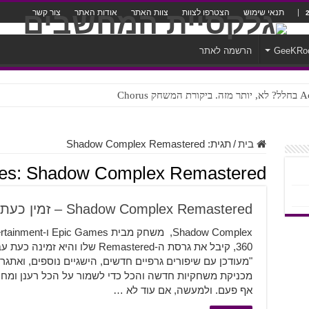
תנאי שימוש
הצטרפו לצוות
צוות האתר
אודות האתר
צור קשר
GeeKRo
הרשמה לאתר
ק Chorus
צורה נוראית לעברית
בית
/
תגית:
Shadow Complex Remastered
ves:
Shadow Complex Remastered
Shadow Complex Remastered – זמין כעת
מכניקת משחקיות חדשה והכל כדי לשמור על הכל רענן ומח
אף פעם. ולמעשה, אם עוד לא …