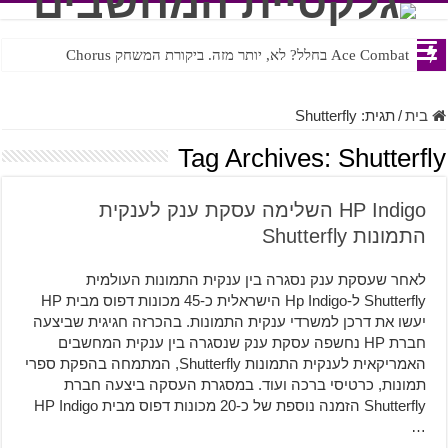
Ace Combat בחלל? לא, יותר מזה. ביקורת המשחק Chorus
Steven Universe והשירים שתורגמו בצורה נוראית לעברית
בית
/
תגית:
Shutterfly
Tag Archives:
Shutterfly
HP Indigo השלימה עסקת ענק לענקית
התמונות Shutterfly
לאחר שעסקת ענק נסגרה בין ענקית התמונות העולמית
Shutterfly ל-Hp Indigo הישראלית כ-45 מכונות דפוס מבית HP
יעשו את דרכן למשרדי ענקית התמונות. בהכרזה חגיגית שביצעה
חברת HP נחשפה עסקת ענק שנסגרה בין ענקית המחשבים
האמריקאית לענקית התמונות Shutterfly, המתמחה בהפקת ספרי
תמונות, כרטיסי ברכה ועוד. במסגרת העסקה ביצעה חברת
Shutterfly הזמנה נוספת של כ-20 מכונות דפוס מבית HP Indigo
…