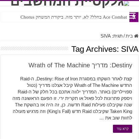
Ace Combat בחלל? לא, יותר מזה. ביקורת המשחק Chorus
Steven Universe והשירים שתורגמו בצורה נוראית לעברית
בית
/
תגית:
SIVA
Tag Archives:
SIVA
Destiny: מדריך Wrath of The Machine
קצת לאחר השקתו במסגרת Destiny: Rise of Iron, ה-Raid
החדש Wrath of The Machine קיבל אצלנו מדריך (נטול
ספויילרים) באתר. המדריך ילווה אתכם בכל חלק של ה-Raid
ויספק פתרונות לכל פאזל או תקרית ירי. זו הפעם הראשונה מזה
שנה שקיבלנו פעילות Raid חדשה. כן, זה היה אז בהשקת The
Taken King שקיבלנו Raid חדש (King's Fall) וזה מרגיש מעולה
לחוות שוב את …
קרא עוד