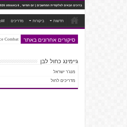
ברוכים הבאים לגלקסיית המחשבים | יום חמישי , 6 באוגוסט 2026
חדשות
ביקורות
מדריכים
oM
סיקורים אחרונים באתר
Ace Combat בחלל? לא, יותר מזה. ביקורת המשח
גיימינג כחול לבן
מנג'ר ישראל
מדריכים לחול