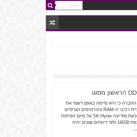
פרסמה עניקת השבבים SK Hynix חשפה החברה כי היא סיימה באופן רשמי את
הייצור של רכיב ה-RAM הראשון בעולם מסוג DDR5 אינפלציית רכיבי ה-RAM והכרטיסים הגרפיים
בשוק המחשבים בהחלט גרמה להמון גיימרים להזיל דמעה וכעת מודיעה SK Hynix על סיום הפיתוח
של שבב הזיכרון (RAM) הראשון מסוג DDR5. הרכיב יגיע בנפח 16GB ולפי דיווחים שונים יהיה