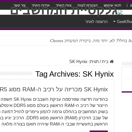
תנאי שימוש
הצטרפו לצוות
צוות האתר
אודות האתר
צור קשר
GeeKRo
הרשמה לאתר
ק Chorus
בית
/
תגית:
SK Hynix
Tag Archives:
SK Hynix
SK Hynix מכריזה על רכיב ה-RAM מסוג DDR5 הראשון מסוגו
בהודעה חדשה ש
הראשון בתעשיית שבבי ה-RAM שיהיה תואם בצורה מלאה …