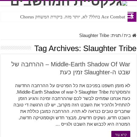
Ace Combat בחלל? לא, יותר מזה. ביקורת המשחק Chorus
בית
/
תגית:
Slaughter Tribe
Tag Archives:
Slaughter Tribe
Middle-Earth Shadow Of War – ההרחבה של
שבט ה-Slaughter זמין כעת
לא מזמן חשפנו בפניכם את כל הפרטים על ההרחבה החדשה
והמסקרנת Slaughter Tribe ל-Middle-Earth Shadow of war.
כעת אנחנו שמחים לבשר לכם שההרחבה זמינה והגיע הזמן
להתחיל ולהכיר את השבט הזה מקרוב, יש לנו הרגשה די טובה
שחברים טובים כנראה לא תהיו. ההרחבה כמובן כוללת את
השבט חדש, נשקים חדשים, מבצר חדש וקוסמטיקה חדשה,
המטרה היא לכבוש את השבט ולגייס …
קרא עוד