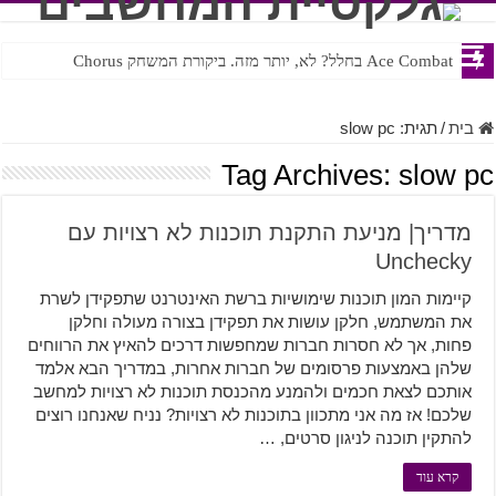
Ace Combat בחלל? לא, יותר מזה. ביקורת המשחק Chorus
Steven Universe והשירים שתורגמו בצורה נוראית לעברית
בית
/
תגית:
slow pc
Tag Archives:
slow pc
מדריך| מניעת התקנת תוכנות לא רצויות עם
Unchecky
קיימות המון תוכנות שימושיות ברשת האינטרנט שתפקידן לשרת
את המשתמש, חלקן עושות את תפקידן בצורה מעולה וחלקן
פחות, אך לא חסרות חברות שמחפשות דרכים להאיץ את הרווחים
שלהן באמצעות פרסומים של חברות אחרות, במדריך הבא אלמד
אותכם לצאת חכמים ולהמנע מהכנסת תוכנות לא רצויות למחשב
שלכם! אז מה אני מתכוון בתוכנות לא רצויות? נניח שאנחנו רוצים
להתקין תוכנה לניגון סרטים, …
קרא עוד