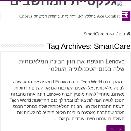
Ace Combat בחלל? לא, יותר מזה. ביקורת המשחק Chorus
Steven Universe והשירים שתורגמו בצורה נוראית לעברית
בית
/
תגית:
SmartCare
Tag Archives:
SmartCare
Lenovo חושפת את חזון הבינה המלאכותית
שלה בכנס הטכנולוגייה העולמי
במהלך כנס Tech World חברת LEnovo חשפה את החזון שלה
לבינה מלאכותית אל השנים הקרובות וגם אל השנים הרחוקות
מאיתנו, מתחיל להיות מעניין חברת Lenovo הינה אחת מחברות
הטכנולגוייה הגדולות בעולם ובמהלך כנס החדשנות Tech World
חשפה החברה את חזון הבינה המלאכותית שלה.במהלך הכנס
נאמר שהחברה מאמינה כי בינה מלאכותית יכולה לשנות את
העולם בו אנחנו חיים ועובדים וכן את …
קרא עוד