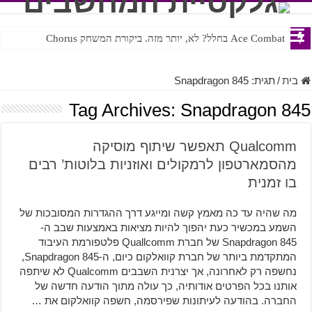
Ace Combat בחלל? לא, יותר מזה. ביקורת המשחק Chorus
בית
/
תגית:
Snapdragon 845
Tag Archives:
Snapdragon 845
Qualcomm תאפשר שיתוף מוסיקה
מהסמארטפון לרמקולים ואוזניות בלוטות’ רבים
בו זמנית
מה שהיה עד כה מאמץ קשה ומייגע דרך ההגדרות המסובכות של
השמע במכשיר כעת יהפוך להיות מציאות באמצעות שבב ה-
Snapdragon 845 של חברת Quallcomm פלטפורמת העיבוד
המתקדמת ביותר של חברת קוואלקום כיום, ה-Snapdragon 845,
נחשפה רק לאחרונה, אך יצרנית השבבים Qualcomm לא שיתפה
אותנו בכל הפרטים אודותיה, כך עולה מתוך הודעה חדשה של
החברה. בהודעה לעיתונות שפירסמה, חשפה קוואלקום את …