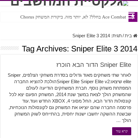
Ace Combat בחלל? לא, יותר מזה. ביקורת המשחק Chorus
בית
/
תגית:
Sniper Elite 3 2014
Tag Archives:
Sniper Elite 3 2014
Sniper Elite הדור הבא הוכרז
לאחר שתי משחקים מאוד גדולים בסדרת משחקי הצלפים, Sniper
elite שיצאו:Sniper Elite Sniper Elite v2הולכת להוציא החברה
המפתחת משחק נוסף. חברת המשחקים הודיעה לעולם
שהמשחק הולך לצאת במשך שנת 2014, המשחק הפעם יצא לכל
קונסולות הדור הבא, החל מסוני 4, XBOX החדש ועוד.עוד
פרסמה החברה שהם יוציאו את המשחק גם לקונסולות הנוכחיות,
שבשנת ההשקה יחשבו ישנות יחסית, בהתייחס לשוק המשחק
הולך …
קרא עוד