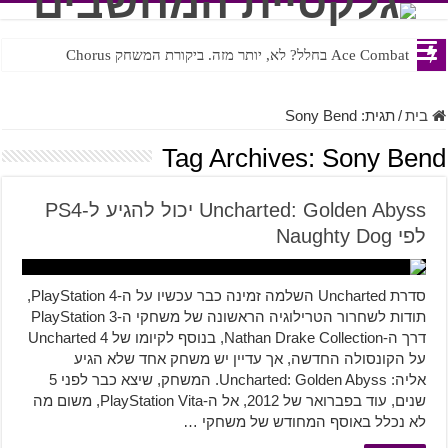
Ace Combat בחלל? לא, יותר מזה. ביקורת המשחק Chorus
Steven Universe והשירים שתורגמו בצורה נוראית לעברית
בית
/
תגית:
Sony Bend
Tag Archives:
Sony Bend
Uncharted: Golden Abyss יכול להגיע ל-PS4
לפי Naughty Dog
סדרת Uncharted השלמה זמינה כבר עכשיו על ה-PlayStation 4,
תודות לשחרור הטרילוגיה הראשונה של משחקי ה-PlayStation 3
דרך ה-Nathan Drake Collection, בנוסף לקיומו של Uncharted 4
על הקונסולה החדשה, אך עדיין יש משחק אחד שלא הגיע
אליה: Uncharted: Golden Abyss. המשחק, שיצא כבר לפני 5
שנים, עוד בפברואר של 2012, אל ה-PlayStation Vita, משום מה
לא נכלל באוסף המחודש של משחקי …