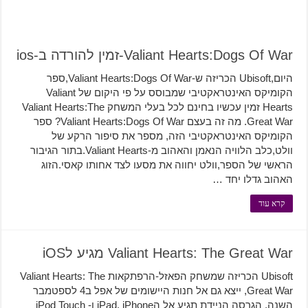
Valiant Hearts:Dogs Of War-זמין להורדה ב-ios
היום,Ubisoft הכריזה ש-Valiant Hearts:Dogs Of War,ספר
הקומיקס האינטראקטיבי שמבוסס על פי היקום של Valiant
Hearts זמין עכשיו בחינם לכל בעלי המשחק Valiant Hearts:The
Great War. מה זה בעצם Valiant Hearts:Dogs Of War? ספר
הקומיקס האינטראקטיבי הזה, מספר את סיפור הרקע של
וולט,כלב הלוויה הנאמן והאהוב מ-Valiant Hearts.בתור הגיבור
הראשי של הספר,וולט יחווה את מסעו לצד אחותו קאסי.הזוג
האהוב גדלו יחד …
קרא עוד
Valiant Hearts: The Great War מגיע לiOS
Ubisoft הכריזה שמשחק הפאזל-הרפתקאות Valiant Hearts: The
Great War, ייצא גם אל חנות היישומים של אפל ב4 לספטמבר
השנה. הגרסה הניידת תגיע אל הiPad, iPhone ו- iPod Touch