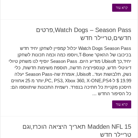
קרא עוד
Watch Dogs – Season Pass,פרטים
חדשים,טריילר חדש
Watch Dogs Season Pass יכלול קמפיין לשחקן יחיד חדש
בכיכובו של ההאקר T-Bone,ויוספו כמה וכמה תכונות לשחקן
יחיד,כך Ubisoft מודיע היום. Season Pass יוסיף לנו משחק טיולי
דיגיטלי חדש, קונספירציה חדשה, תוספת משימות חדשות, כלי
נשק, תלבושות ועוד.. Ubisoft, אומרת שה-Season Pass יעלה
19.99 $ ל-PC, PS3, Xbox 360, X-ONE,PS4,יותר מ 25 אחוזים
חיסכון מקניית כל חתיכה בנפרד. רשמית התכונות שיתווספו הם:
כל הסיפור החדש …
קרא עוד
Madden NFL 15 תאריך היציאה הוכרז,וגם
טריילר חדש