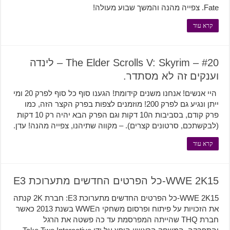
Fate. צפייה מהנה והמשך שבוע מעולה!
קרא עוד
The Elder Scrolls V: Skyrim – #20 – לינדה
וענקים זה לא מסתדר.
היי אנשים! אנחנו משנים קידומת! הגענו סוף כל סוף לפרק 20 ומי
ייתן ונגיע גם לפרק 200! מוזמנים לצפות בפרק הקצר הזה, כמו
פרק קודם, בסביבות ה10 דקות וגם הפרק הבא יהיה רק 10 דקות
(לבקשתכם, סרטונים קצרים). – מקווה שתיהנו, צפייה מהנה! עדן.
קרא עוד
WWE 2K15-כל הפרטים החדשים מתערוכת E3
WWE 2K15-כל הפרטים החדשים מתערוכת E3: חברת 2K קנתה
את הזכויות על פיתוח ופרסום משחקי הWWE בשנת 2013 כאשר
חברת THQ שהייתה המפרסמת עד כה פשטה את הרגל