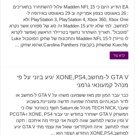
EA הודיע ​​היום כי Madden NFL 15 עלול להשתחרר בתאריכים
: 26 באוגוסט בצפון אמריקה וב-29 באוגוסט באירופה ל-
PlayStation 3, PlayStation 4, Xbox 360, Xbox One ולא
למחשב. למי שלא יודע Madden 15 זה סוג של ספורט אשר נקרא
"פוטבול". תאריך השחרור נחשף בטריילר הראשון (אפשר לקרוא
לו טייזר) ל-Madden NFL 15 והתכונות של שחקן הפוטבול Luke
Kuechly שמשחק בקבוצת Carolina Panthers,שהוא שחקן …
קרא עוד
GTA V ל-מחשב,XONE,PS4 יגיע ביוני על פי
מנהל קמעונאי גרמני
כבר עבר המון זמן מאז ששמענו משהו על GTA V ל-מחשב או
לדור הבא,והיום מתגלה שמועה חדשה ומעניינת.בשבוע
שעבר,TECH NICK מנהל Saturn.de חשף בטוויטר שלו כי
המשחק GTA V ישוחרר בחודש יוני עבור XONE, PS4 ו-PCGTA
V זמין עכשיו למחשב שווה לקנות אני קניתי מה איתכם : תקנו
אותי למחשב איזה חזק!!!!"אני שואל את עצמי מתי GTA V יגיע
למחשב,XONE,PS4 החודש הצפוי הוא …