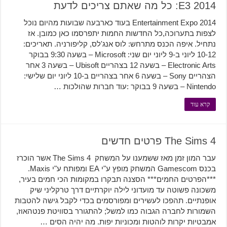
E3 2014: כל מה שאתם צריכים לדעת
Entertainment Expo 2014 בעוד כארבעה שבועות מהיום נוכל
לצפות בתערוכה,כל החדשות החמות יתפרסמו כאן כמובן. אז
נתחיל. איפה הכנס מתרחש: לוס אנג'לס, קליפורניה. תאריכים:
10-12 ליוני ב-9 ליוני יום שני: Microsoft – בשעה 9:30 בבוקר
Electronic Arts – בשעה 12 בצהריים Ubisoft – בשעה 3 אחר
הצהריים Sony – בשעה 6 אחר בצהריים ב-10 ליוני יום שלישי:
Nintendo – בשעה 9 בבוקר :עוד חברות שהולכות …
קרא עוד
The Sims 4 פרטים חדשים
עבר המון זמן מאז ששמענו על המשחק The Sims 4 אשר הוכרז
בכנס Gamescom המשחק מופץ ע"י EA ומפותח ע"י Maxis.
***הפרטים החמים*** הסצנה תבקרו במקומות הכי חמים בעיר,
משכונה פשוטה עד מועדוני לילה יוקרתיים דרך טרקליני שיק
אופנתיים. תהפכו לעשירים ומפורסמים בכדי לקבל גישה להטבות
השמורות לחברה הגבוה כמו למשל; להתגורר בסוויטת פנטהאוז,
אמבטיות יקרות לוהטות ומכוניות יפות. מה יהיה הסים …