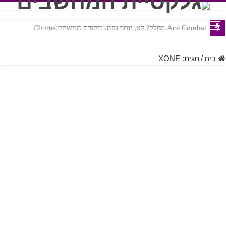
Ace Combat בחלל? לא, יותר מזה. ביקורת המשחק Chorus
Steven Universe והשירים שתורגמו בצורה נוראית לעברית
בית
/
תגית:
XONE