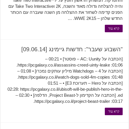
והתפרקה. המשחק הראשון הופץ על ידי Take Two Interactive
והיה להצלחה גדולה מאוד והשנה, 2K וTake Two Interactive עם
הפנים קדימה לשחזר את ההצלחה מן השנה שעברה עם הכותר
החדש שלהן – WWE 2K15. …
קרא עוד
"השבוע שעבר": חדשות גיימינג [09.06.14]
[הכתבה על AC: Uunity – פוסטר] • 00:21 –
01:06: https://pcgalaxy.co.il/assassins-creed-uinty-leake.
[הכתבה על Watchdogs – 4 מיליון עותקים נמכרו] • 01:08 –
01:48: https://pcgalaxy.co.il/watch-dogs-sold-4m-copies.
[הכתבה על Hero – תערוכת E3] • 01:51 –
02:28: https://pcgalaxy.co.il/ubisoft-will-be-publish-hero-in-the-
ed. [הכתבה על הקדימון ל-Project Beast, הדלפה] • 02:30 –
03:17: https://pcgalaxy.co.il/project-beast-trailer.
קרא עוד