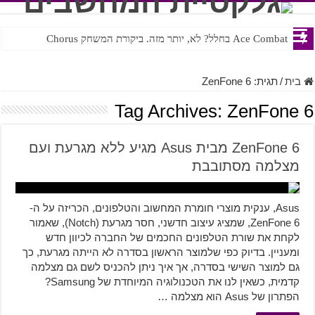
Ace Combat בחלל? לא, יותר מזה. ביקורת המשחק Chorus
Steven Universe והשירים שתורגמו בצורה נוראית לעברית
בית
/
תגית:
ZenFone 6
Tag Archives:
ZenFone 6
ZenFone 6 מבית Asus מגיע ללא מגרעת ועם
מצלמה מסתובבת
Asus, ענקית מוצרי חומרת המחשוב והטלפונים, הכריזה על ה-
ZenFone 6, שמציג עיצוב חדשני, חסר מגרעת (Notch), שאמור
לקחת את שורת הטלפונים החכמים של החברה לכיוון חדש
ומעניין. בדיוק כפי שלמוצר הראשון בסדרה לא הייתה מגרעת, כך
גם למוצר השישי בסדרה, אך איך ניתן להכניס לשם גם מצלמה
קדמית, כשאין לנו את הטכנולוגיה המיוחדת של Samsung?
הפתרון של Asus הוא מצלמה …