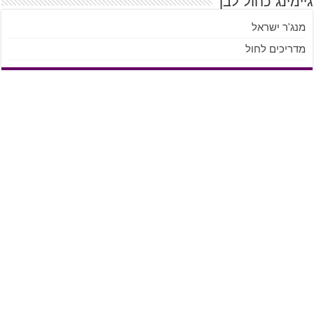
גיימינג כחול לבן
מנג'ר ישראל
מדריכים לחול