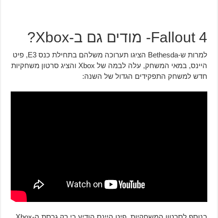
Fallout 4- מודים גם ב-Xbox?
למרות ש-Bethesda הציגו תערוכה משלהם בתחילת כנס E3, פיט
היינס, במאי המשחק, עלה לבמה של Xbox והציג סרטון משחקיות
חדש למשחק התפקידים הגדול של השנה:
בנוסף לסרטון המשחקיות, פיט היינס הודיע כי רק גרסת ה-Xbox