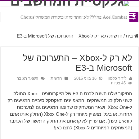
Ace Combat בחלל? לא, יותר מזה. ביקורת המשחק Chorus
Steven Universe והשירים שתורגמו בצורה נוראית לעברית
בית
/
חדשות
/
לא רק ל-Xbox – התערוכה של Microsoft ב-E3
לא רק ל-Xbox – התערוכה של
Microsoft ב-E3
לידור כלפון
16 ביוני 2015
חדשות
השאר תגובה
45 צפיות
הסיקור שלנו השנה לכנס ה-E3 של מייקרוסופט ו-Xbox מחולק
לשני חלקים: המשחקים והמאפיינים האקסקלוסיביים המגיעים רק
ל-Xbox One ושאר המשחקים שהוצגו המגיעים גם למערכות
אחרות, או בעלי מאפיין מיוחד רק ל-Xbox One (החלק אותו אתם
קוראים כעת). אם עדיין לא קראתם את החלק הראשון של הכתבה
(המשחקים המיוחדים ל-Xbox)
לחצו כאן
!