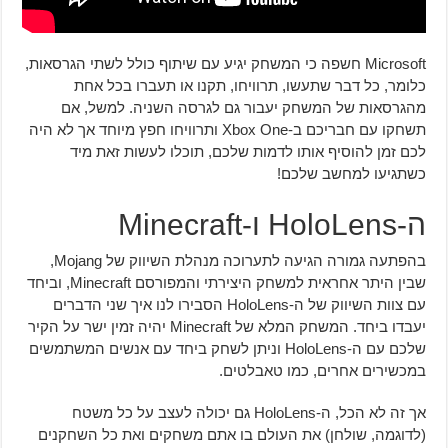
Microsoft חשפה כי המשחק יגיע עם שיתוף כולל לשתי הגרסאות,
כלומר, כל דבר שתעשו, תרוויחו, תקנו או תעברו בכל אחת
מהגרסאות של המשחק יעבור גם לגרסה השניה. למשל, אם
תשחקו עם חבריכם ב-Xbox One ותרוויחו חפץ מיוחד אך לא היה
לכם זמן להוסיף אותו לדמות שלכם, תוכלו לעשות זאת מיד
כשתגיעו למחשב שלכם!
ה-HoloLens ו-Minecraft
בהפתעה גמורה הגיעה לתערוכה מנהלת השיווק של Mojang,
שבין היתר אחראית למשחק היצירתי והמפורסם Minecraft, וביחד
עם צוות השיווק של ה-HoloLens הסבירו לנו איך שני הדברים
יעבדו ביחד. המשחק המלא של Minecraft יהיה זמין ישר על הקיר
שלכם עם ה-HoloLens וניתן לשחק ביחד עם אנשים המשתמשים
במכשירים אחרים, כמו טאבלטים.
אך זה לא הכל, ה-HoloLens גם יכולה לעצב על כל משטח
(לדוגמה, שולחן) את העולם בו אתם משחקים ואת כל השחקנים