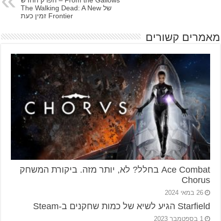
From the Gallows – הפרק החדש
של The Walking Dead: A New
Frontier זמין כעת
מאמרים קשורים
Ace Combat בחלל? לא, יותר מזה. ביקורת המשחק
Chorus
26 במאי 2024
Starfield הגיע לשיא של כמות שחקנים ב-Steam
1 בספטמבר 2023