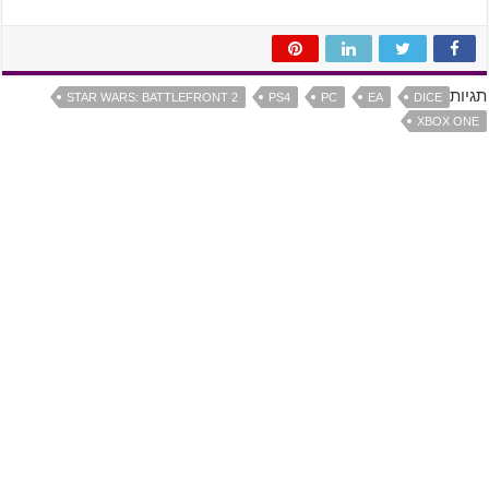
תגיות
STAR WARS: BATTLEFRONT 2
PS4
PC
EA
DICE
XBOX ONE