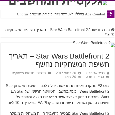
Ace Combat בחלל? לא, יותר מזה. ביקורת המשחק Chorus
Steven Universe והשירים שתורגמו בצורה נוראית לעברית
בית
/
חדשות
/
Star Wars Battlefront 2 – תאריך חשיפת המשחקיות
נחשף
Star Wars Battlefront 2 – תאריך
חשיפת המשחקיות נחשף
כפיר אבוטבול
30 במאי 2017
חדשות
,
חדשות משחקים
השאר תגובה
24 צפיות
כנס E3 מתקרב ואיתו ההתרגשות גדלה לכבוד הצגת המשחק Star
Wars Battlefront 2, וכעת בחשבון
הטוויטר הרשמי
של EA Star
Wars, פורסם סרטון קצרצר אשר מביא לנו הצצה ומספר על
חשיפת סרטון משחקיות שתתרחש ב-EA Play בתאריך ה-10 ליוני.
Star Wars Battlefront 2 מבטיח להעביר חווית משחקיות מעולה