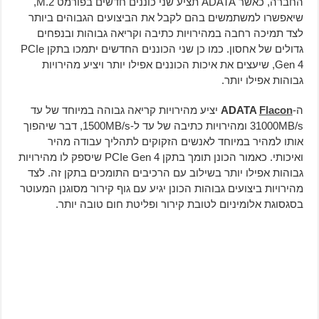
החברה, כאשר ADATA תציע שני כוננים חדשים בפורמט M.2,
שיאפשרו למשתמשים בהם לקבל את הביצועים הגבוהים ביותר
לצד תמיכה רחבה במהירויות כתיבה וקריאה גבוהות ובנפחים
גדולים של אחסון. כמו כן שני הכוננים החדשים יתמכו בתקן PCIe
Gen 4, שיעצים את איכות הכוננים אפילו יותר ויציע מהירויות
גבוהות אפילו יותר.
ה-
Flacon
ADATA
יציע מהירויות קריאה גבוהה במיוחד של עד
31000MB/s ומהירויות כתיבה של עד ל-1500MB/s, דבר שיהפוך
אותו למהיר במיוחד לאנשים הזקוקים לתהליך עבודה מהיר
ואיכותי. כאמור הכונן תומך בתקן PCIe Gen 4 שיספק לו מהירויות
גבוהות אפילו יותר בשילוב עם הרכיבים התומכים בתקן זה. לצד
מהירויות ביצועים גבוהות הכונן יגיע עם גוף קירור מסוגנן המעוטר
בסגסוגת אלומיניום לטובת קירור ופליטת חום טובה יותר.