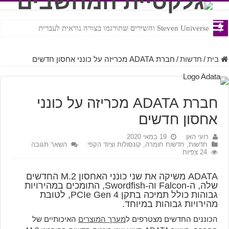
Steven Universe והשירים שתורגמו בצורה נוראית לעברית
ROTW – A Guide to JRPG
בית
/
חדשות
/
חברת ADATA מכריזה על כונני אחסון חדשים
חברת ADATA מכריזה על כונני
אחסון חדשים
רועי האן
19 במאי 2020
חדשות
,
חדשות חומרה, קונסולות וציוד הקפי
השאר תגובה
24 צפיות
ADATA משיקה את שני כונני האחסון M.2 החדשים
שלה, ה-Falcon וה-Swordfish, התומכים במהירויות
גבוהות כולל תמיכה בתקן PCIe Gen 4, לטובת
מהירויות גבוהות במיוחד.
הכוננים החדשים מצטרפים ל
מערך המוצרים
האיכותיים של