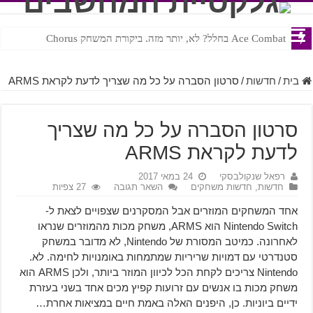
Ace Combat בחלל? לא, יותר מזה. ביקורת המשחק Chorus
Steven Universe והשירים שתורגמו בצורה נוראית לעברית
בית
/
חדשות
/
סרטון הסברה על כל מה שצריך לדעת לקראת ARMS
סרטון הסברה על כל מה שצריך
לדעת לקראת ARMS
רפאל שנקולבסקי
24 במאי 2017
חדשות
,
חדשות משחקים
השאר תגובה
27 צפיות
אחד המשחקים המוזרים אבל המסקרנים שצפויים לצאת ל-
Nintendo Switch הוא ARMS, משחק מכות מהמוזרים שנראו
לאחרונה. כמיטב המסורת של Nintendo, לא מדובר במשחק
סטנדרטי עם דמויות שריריות שמתמחות באומנויות לחימה. לא.
Nintendo צריכים לקחת הכל לכיוון המוזר ביותר, ולכן ARMS הוא
משחק מכות בו אנשים עם זרועות קפיץ מכים אחד בשני בעזרת
ידיים ביוניות. כן, היפנים האלה באמת חיים במציאות אחרת…