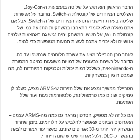
הדבר הראשון הוא דגש על שליטה באמצעות ה-Joy-Con,
השלטים המיוחדים של קונסולת ה-Switch. מדובר על אפשרות
שליטה בעזרת חיישני התנועה המיוחדים של ה-Switch. אבל אם
אתם מאלה שלא לגמרי התאהבו במשחקיות התנועה כמו של
קונסולת ה-Wii, אל חשש. המשחק יהיה נגיש גם באמצעות שלטים
אנושיים ולא יכריח אתכם לעשות תנועות מטופשות כדי לנצח.
לאחר מכן הטריילר מציג את עשרת הלוחמים שנחשפו עד כה.
מדובר על רשימה צבעונית של דמויות משוגעות כמיטב המסורת
ה-nintendo-אית, כשלכל דמות יכולות וטכניקות המיוחדות לה, מה
שמבטיח גיוון במשחקיות.
הטריילר ממשיך ומציג את שלל הזירות ש-ARMS מציע, כשלכולן
גימיקים שונים כמו טרמפולינות, פלטפורמות נעות ועוד שלל
הפתעות.
אם כל זה לא מספיק, הסרטון מראה גם כמה מה-ARMS עצמם –
האגרופים הביונים שאפשר להלביש על הלוחמים. בזמן שחרור
המשחק יהיו יותר מ-30 אגרופים שונים, כאשר עוד אמורים לצאת
בהמשך כ-DLC, ולכל אגרוף שימוש שונה וייחודי.