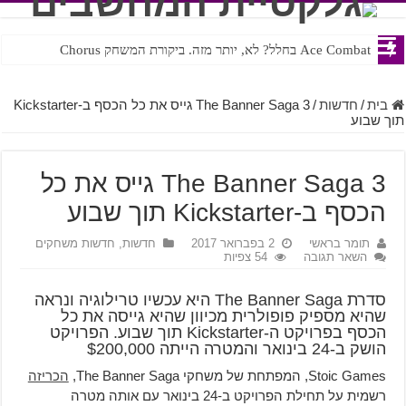
Ace Combat בחלל? לא, יותר מזה. ביקורת המשחק Chorus
Steven Universe והשירים שתורגמו בצורה נוראית לעברית
בית
/
חדשות
/
The Banner Saga 3 גייס את כל הכסף ב-Kickstarter
תוך שבוע
The Banner Saga 3 גייס את כל
הכסף ב-Kickstarter תוך שבוע
תומר בראשי
2 בפברואר 2017
חדשות
,
חדשות משחקים
השאר תגובה
54 צפיות
סדרת The Banner Saga היא עכשיו טרילוגיה ונראה
שהיא מספיק פופולרית מכיוון שהיא גייסה את כל
הכסף בפרויקט ה-Kickstarter תוך שבוע. הפרויקט
הושק ב-24 בינואר והמטרה הייתה $200,000
Stoic Games, המפתחת של משחקי The Banner Saga,
הכריזה
רשמית על תחילת הפרויקט ב-24 בינואר עם אותה מטרה